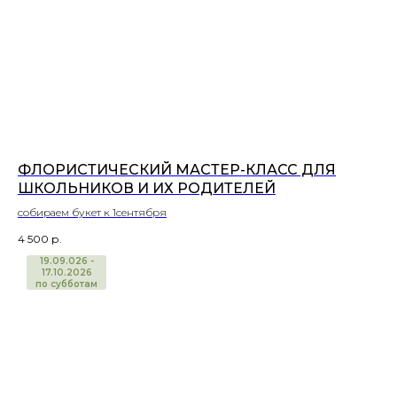
ФЛОРИСТИЧЕСКИЙ МАСТЕР-КЛАСС ДЛЯ
ШКОЛЬНИКОВ И ИХ РОДИТЕЛЕЙ
собираем букет к 1сентября
4 500
р.
ПРОШЕДШИЕ МЕРОПРИЯТИЯ
19.09.026 -
17.10.2026
по субботам