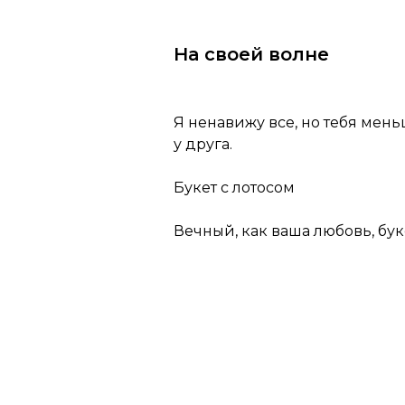
На своей волне
Я ненавижу все, но тебя меньш
у друга.
Букет с лотосом
Вечный, как ваша любовь, бу