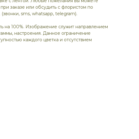
овке с лентой. Любые пожелания вы можете
 при заказе или обсудить с флористом по
 (звонки, sms, whatsapp, telegram).
ть на 100%. Изображение служит направлением
гаммы, настроения. Данное ограничение
упностью каждого цветка и отсутствием