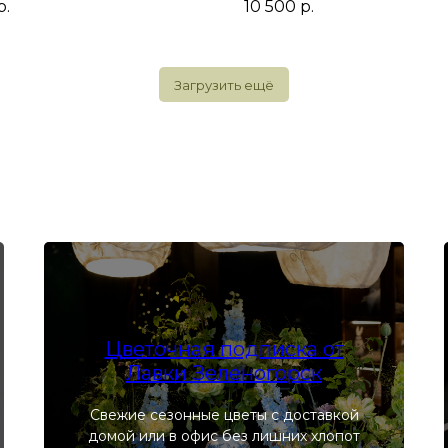
р.
10 500
р.
Загрузить ещё
Цветочная подписка от
Лавки Зеленогорск
Свежие сезонные цветы с доставкой
домой или в офис без лишних хлопот