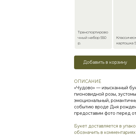
Транспортирово
чный набор 550
Классичес
р.
картошка 5
Добавить в корзину
ОПИСАНИЕ
«Чудово» — изысканный бук
пионовидной розы, эустомы,
эмоциональный, романтичн
событию вроде Дня рождени
предоставим фото перед от
Букет доставляется в упак
обозначить в комментариях