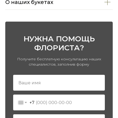
О наших букетах
НУЖНА ПОМОЩЬ
ФЛОРИСТА?
ПЕРЕЙТИ В КАТАЛОГ
Получите бесплатную консультацию наших
специалистов, заполнив форму
+7