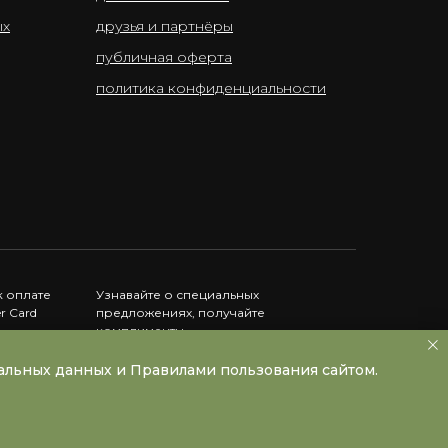
ых
друзья и партнёры
публичная оферта
политика конфиденциальности
 оплате
Узнавайте о специальных
er Card
предложениях, получайте
комплименты
нальных данных и Правилами пользования сайтом.
Instagram принадлежит Meta, запрещённой в РФ