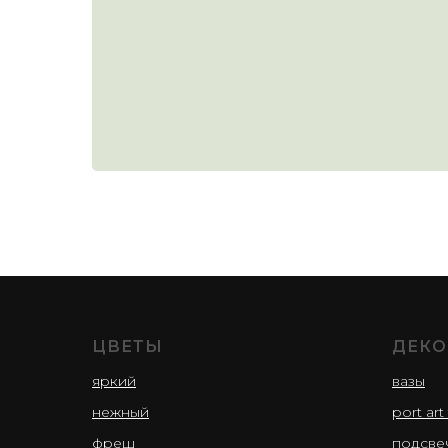
ЦВЕТЫ
ДЕКО
яркий
вазы
нежный
port art 
фреш
подсве