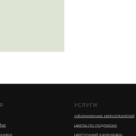
Р
УСЛУГИ
оформление мероприятий
fair
цветы по подписке
чники
цветочный календарь