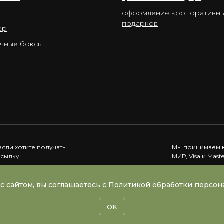
оформление корпоративн
подарков
ер
чные боксы
если хотите получать
Мы принимаем к
ссылку
МИР, Visa и Mast
Подписаться
с сайтом, вы соглашаетесь с Политикой обработки персо
OK