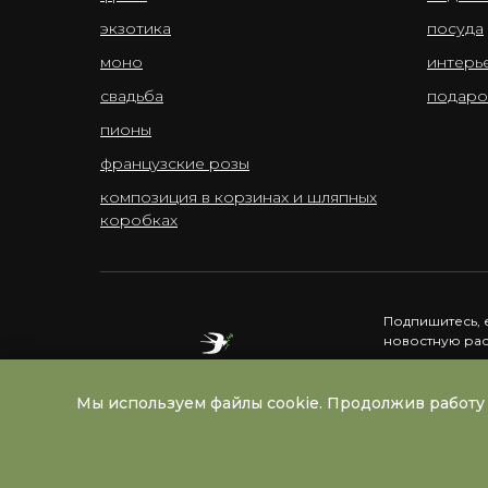
экзотика
посуда
моно
интерь
свадьба
подаро
пионы
французские розы
композиция в корзинах и шляпных
коробках
Подпишитесь, 
новостную ра
Мы используем файлы cookie. Продолжив работу 