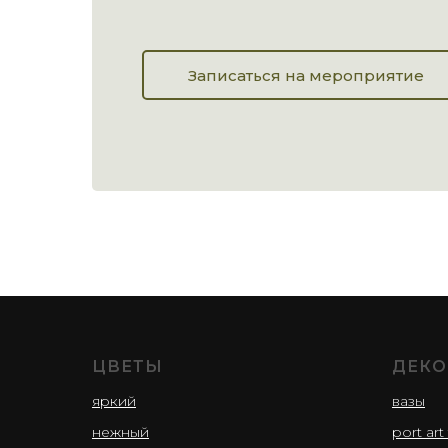
Записаться на мероприятие
ЦВЕТЫ
ДЕКО
яркий
вазы
нежный
port art 