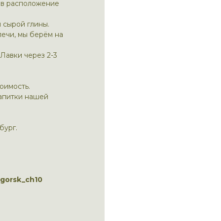
ав расположение
 сырой глины.
печи, мы берём на
Лавки через 2-3
оимость.
напитки нашей
бург.
ogorsk_ch10