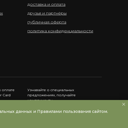
доставка и оплата
ых
друзья и партнёры
публичная оферта
политика конфиденциальности
 оплате
Узнавайте о специальных
er Card
предложениях, получайте
комплименты
нальных данных и Правилами пользования сайтом.
Instagram принадлежит Meta, запрещённой в РФ