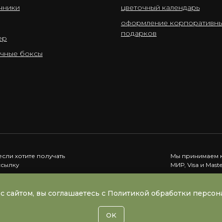
чники
цветочный календарь
оформление корпоративн
подарков
ер
чные боксы
если хотите получать
Мы принимаем к
ссылку
МИР, Visa и Mast
Подписаться
с сайтом, вы соглашаетесь с Политикой обработки персо
OK