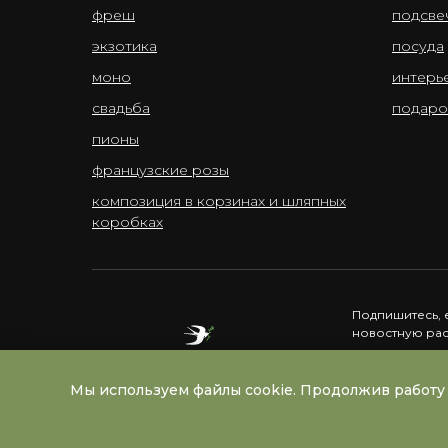
фреш
подсве
экзотика
посуда
моно
интерь
свадьба
подаро
пионы
французские розы
композиция в корзинах и шляпных
коробках
Подпишитесь, 
новостную ра
Мы используем файлы cookie. Продолжив работу 