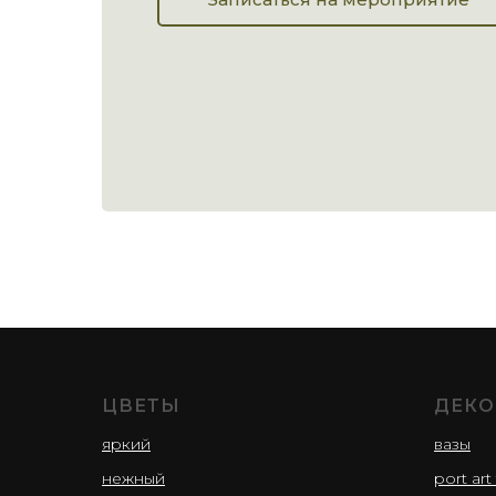
ЦВЕТЫ
ДЕКО
яркий
вазы
нежный
port art 