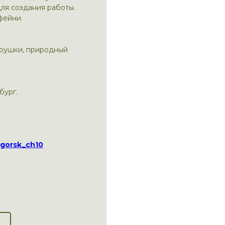
ля создания работы.
фейни.
грушки, природный
бург.
gorsk_ch10