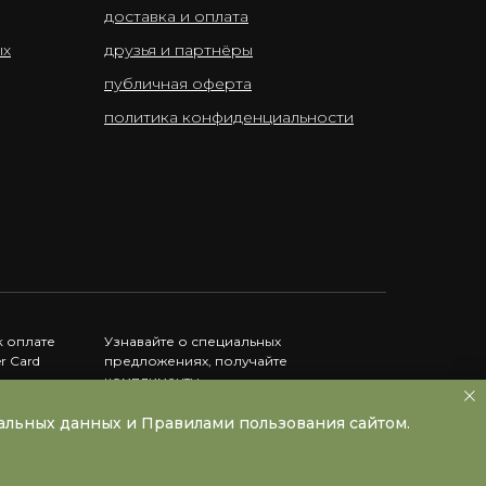
доставка и оплата
ых
друзья и партнёры
публичная оферта
политика конфиденциальности
 оплате
Узнавайте о специальных
er Card
предложениях, получайте
комплименты
нальных данных и Правилами пользования сайтом.
Instagram принадлежит Meta, запрещённой в РФ