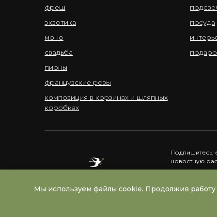
фреш
подсве
экзотика
посуда
моно
интерь
свадьба
подаро
пионы
французские розы
композиция в корзинах и шляпных
коробках
Подпишитесь, 
новостную ра
Мы используем файлы cookie. Продолжив работу 