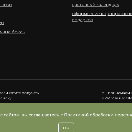
чники
цветочный календарь
оформление корпоративн
подарков
ер
чные боксы
если хотите получать
Мы принимаем к
ссылку
МИР, Visa и Mast
Подписаться
с сайтом, вы соглашаетесь с Политикой обработки персо
OK