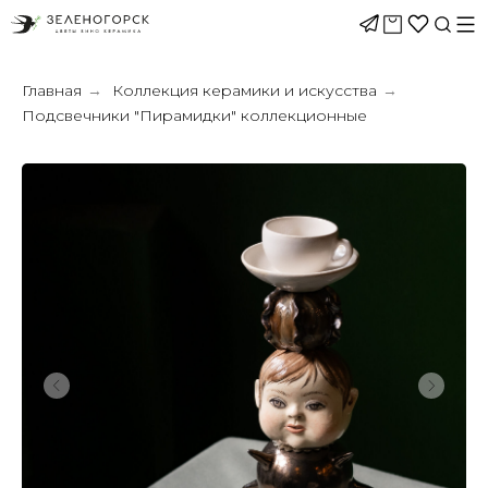
Главная
Коллекция керамики и искусства
→
→
Подсвечники "Пирамидки" коллекционные