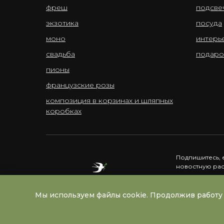
фреш
подсве
экзотика
посуда
моно
интерь
свадьба
подаро
пионы
французские розы
композиция в корзинах и шляпных
коробках
Подпишитесь, 
новостную ра
Мы используем файлы cookie. Продолжив работу 