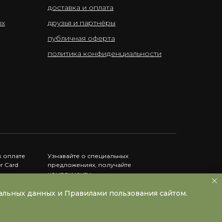
доставка и оплата
ых
друзья и партнёры
публичная оферта
политика конфиденциальности
 оплате
Узнавайте о специальных
er Card
предложениях, получайте
комплименты
нальных данных и Правилами пользования сайтом.
Instagram принадлежит Meta, запрещённой в РФ