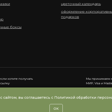
чники
цветочный календарь
оформление корпоративн
подарков
ер
чные боксы
если хотите получать
Мы принимаем к
ссылку
МИР, Visa и Mast
Подписаться
с сайтом, вы соглашаетесь с Политикой обработки персо
OK