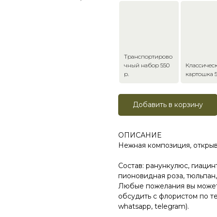
Транспортирово
чный набор 550
Классичес
р.
картошка 5
Добавить в корзину
ОПИСАНИЕ
Нежная композиция, открыв
Состав: ранункулюс, гиацин
пионовидная роза, тюльпан,
Любые пожелания вы можете
обсудить с флористом по тел
whatsapp, telegram).