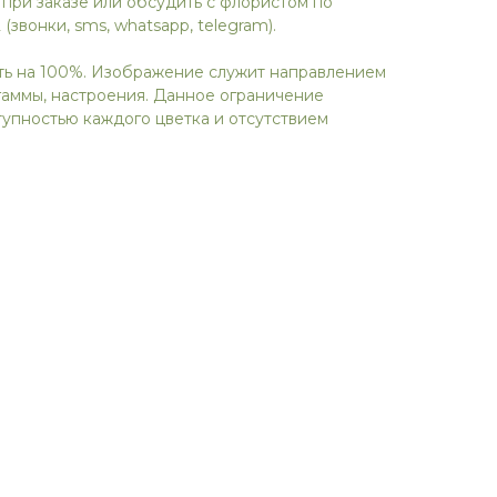
 при заказе или обсудить с флористом по
 (звонки, sms, whatsapp, telegram).
ть на 100%. Изображение служит направлением
гаммы, настроения. Данное ограничение
упностью каждого цветка и отсутствием