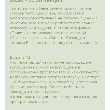
20:30 ~ 22:00 лекция
Три встречи в «Лавке Зеленогорск» о том, как
устроен театр Шекспира, чем отличается
актёрское существование на открытой сцене и в
камерном зале, и почему разбор текста важнее
режиссёрской выдумки. С отсылкой к фильму
«Гамлет», номинированному на последний
«Оскар» и спектаклю «Гамлет – Ричард», в
котором Василиса играет одну из главных ролей.
Встреча #2
Что такое маска? Чем отличается площадное
воплощение маски от её воплощения в
более камерных пространствах. В чём сложности?
Разберём, что такое актёрская маска у Шекспира
– не буквально на лицо, а способ существования.
Сравним, как маска работает на большой
площади и в камерных залах,
и в чём главные трудности её переноса из одного
пространства в другое.